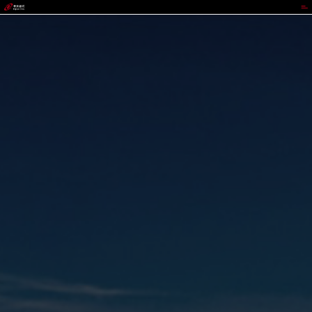
888集团