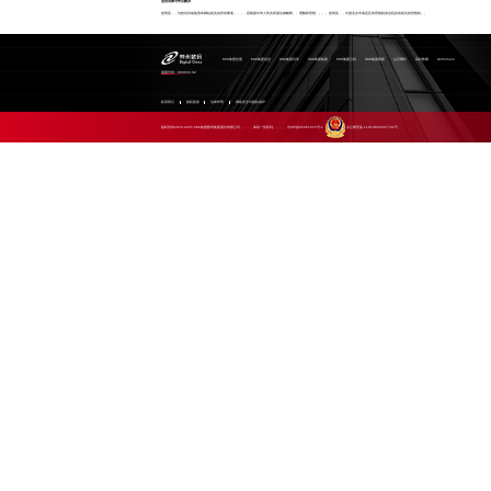
适用法律与争议解决
您同意，，与您访问或使用本网站相关的所有事项，，，，应根据中华人民共和国法律解释、、理解和管辖。。。。您同意，，中国北京市海淀区有管辖权的法院具有相关的管辖权。。
888集团控股
888集团信息
888集团问学
888集团鲲泰
888集团云科
888集团商桥
山石网科
高科数聚
GoPomelo
股票代码：000034.SZ
联系我们
隐私政策
法律声明
网络安全与隐私保护
版权所有2016-2025 888集团数码集团股份有限公司，，，，保留一切权利。。。。
京ICP备05051615号-1
京公网安备 11010802037792号