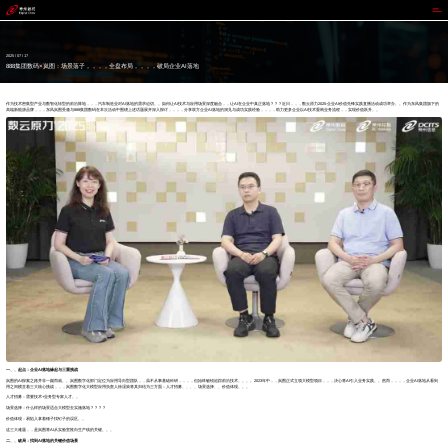
888集团
2025 / 07 / 17
888集团数码×岚图：场景落子，，，，全盘布局，，，，破局企业AI落地
作为技术密集型产业与数智化转型的前沿阵地，，，汽车制造业对AI落地的需求迫切。。如何让AI技术与应用场景深度融合，，让AI在企业中真正落地？？？近日，，，数云原力2025-企业AI价值先锋实践直播活动成功举办。。作为东风集团旗下的
高端新能源品牌，，，东风岚图受邀与888集团数码在本次活动中围绕上述话题展开深入探讨，，，，分享双方企业AI落地的洞见与成功实践经验，，，，助力更多企业以AI技术重构业务流程，，实现价值跃升。。
一、、起点：企业AI落地缘起与三重挑战
岚图的AI探索之路并非一蹴而就。。岚图数字化部门定位为应用导向型团队，，虽不从事基础科研，，，，但始终敏锐追踪前沿技术。。。。2023年中，，岚图正式立项大模型项目，，，决心将AI引入业务实践。。然而，，，，企业AI落地从看到
用之间横亘着三大核心挑战，，，岚图数字化大模型应用负责人徐湲策将其归结为三方面：人才招募、、、、场景选择、、价值体现。。。
人才招募：需要技术+业务型专家人才。。
场景选择：什么样的场景适合大模型去实施落地？？？？
价值体现：易陷入拿着锤子找钉子的误区。。
这三大难题，，是岚图将AI从实验室推向生产线的关键。。。
二、、破局：找到AI落地的关键价值场景