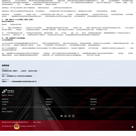
岚图的破局之道，，，，在于从用户需求出发，，找到AI技术与业务流程深度融合的高价值场景。。。。徐湲策介绍道，，岚图先从通过简短对话流程即可交付准确结果的场景入手。。。例如，，，，在AI合规审核场景中，，由于新能源行业激烈
的市场竞争环境加上复杂的国家相关法规政策要求，，，，岚图常常面临市场宣传需要与法务合规管控的矛盾。。。。以往，，，业务人员需要耗费大量精力查阅最新法规、、、协同多个部门审核宣发内容。。。不仅效率低、、易疏漏，，，且涉
及复杂的跨领域知识。。。。如今，，，，岚图部署了一套AI合规审核系统，，，彻底改变了传统流程：
流程深度嵌入：用户只需上传宣传材料（图片/文字/视频/音频），，系统即自动启动识别，，，，无需用户发起任何提问或指令对话。。。
智能审核比对：系统不仅可以智能审核其是否违反相关法规、、是否与岚图自身、、、、与东风集团乃至整个汽车行业的合规规则存在冲突，，更能智能比对全行业案例，，，，识别潜在相似风险点，，，预先规避。。。。
徐湲策总结道，，，，用户想要的是，，，，只需选择一个流程，，，，AI告诉他应该提供什么材料；材料交上来，，，，AI做识别，，，甚至做小型微调和修改，，，，然后递交到下面环节的人员，，，自动完成流程分拣动作，，中间不需要很
多的问答。。。。888集团数码云和信创研究院AI应用架构师马晓东也表示，，，企业级AI落地的核心诉求正是将AI无感融入业务流，，内化为流程智能引擎，，进而实现润物细无声的企业AI价值释放。。。
三、、展望：深耕AI for Process，，，
驶向企业AI落地深水区
展望未来，，，徐湲策提出两大愿景：
其一，，，构建AI Agent串联服务平台，，，让AI能力走入各个业务系统里，，，，降低传统数云融合中的边界平台扩张成本。。。。以岚图工厂为例，，，，岚图工厂需应对多元化访客（包括安保/保洁/供应商/交流人员等），，，不同人员涉及到
差异化的门禁权限、、、、路径规划、、、、会议室预定及IoT设备联动，，背后依赖多个系统的协同。。如果可以通过单次文件的提交，，以Agent自动串联后台的各个系统，，将大幅削减人工耗时。。
其二，，不同于前面提到的具体小场景，，，汽车制造业的产业链其实很长，，覆盖供应商协同、、备货、、、生产组装、、、、质检、、交付、、、售后等，，这些链路里有无数的流程。。岚图跟888集团数码有一个不谋而合的点便是AI for
Process。。。如果可以在产、、销、、、服等横向流程中嵌入大模型能力，，并结合知识治理与自动化运营，，将实现超越基础效率提升的价值驱动高质量交付与高效团队协同。。
四、、支撑：888集团问学+AI交付团队赋能，，，
让AI在企业落地生根
AI for Process理念是今年年初由888集团数码董事长郭为先生提出的，，，，即通过AI实现流程的再造和优化，，，帮助企业结合自身业务特点，，持续推动创新和突破。。要实现AI for Process的深度落地，，仅靠通用大模型是远远不够的。。徐湲
策在讨论中指出，，，岚图选择了关键路径使用一套集问答、、、知识库、、、工作流和智能体于一体的大模型应用平台，，，结合互联网的数据与定向微调，，高效实现场景落地闭环。。。。
而这一平台便是888集团问学。。。。马晓东表示888集团数码在入局AI时代伊始便确立了专注大模型的企业级场景落地的方向，，并由此诞生了888集团问学，，，基于大量行业实践，，，888集团问学已全面升级为企业级Agent中台，，，，为AI规
模化落地提供全栈解决方案。。。
此外，，888集团数码AI交付团队的服务能力也是双方合作的重要支撑。。。。徐湲策指出，，相比于许多偏重方案演示的大模型应用和服务厂商，，，888集团数码团队直接展示了其如何在内部成功协调多部门、、、、推动流程、、、、并实现应
用覆盖的实践经验。。这体现了888集团数码通过精细化的流程管理、、、、标准操作规范（SOP）及场景化价值实现方法解决企业AI落地难题的能力，，，，为双方合作打下良好铺垫。。。。
推荐阅读
2025 / 07 / 17
888集团数码×岚图：场景落子，，，全盘布局，，破局企业AI落地
2025 / 07 / 16
首批！！888集团数码入选《2025数字经济出海典型案例》
2025 / 07 / 15
安徽首台！！！！888集团鲲泰鲲鹏技术路线商用电脑在合肥下线
股票代码：000034.SZ
888集团控股
888集团信息
888集团问学
888集团鲲泰
888集团云科
888集团商桥
山石网科
高科数聚
GoPomelo
联系我们
隐私政策
法律声明
网络安全与隐私保护
版权所有2016-2025 888集团数码集团股份有限公司，，，，保留一切权利。。。。
京ICP备05051615号-1
京公网安备 11010802037792号